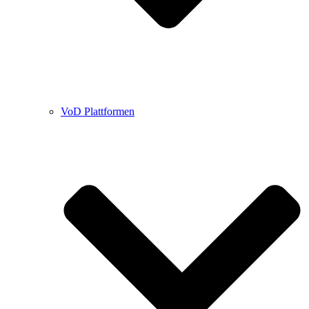
VoD Plattformen