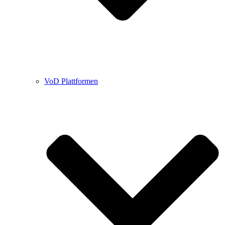
VoD Plattformen