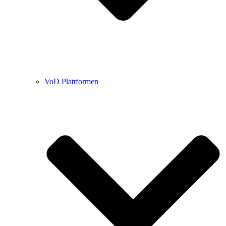
VoD Plattformen