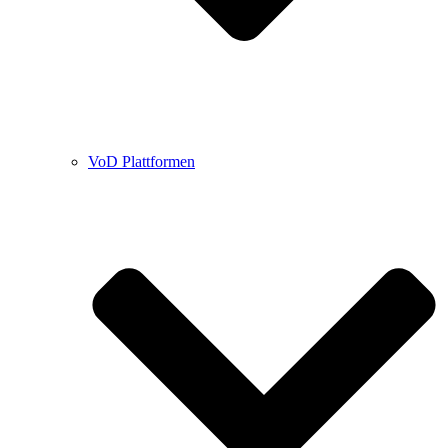
VoD Plattformen