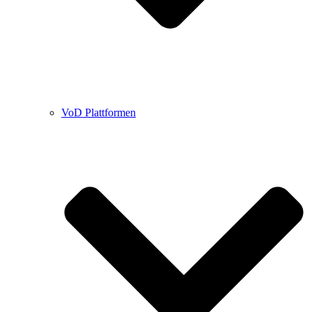
VoD Plattformen