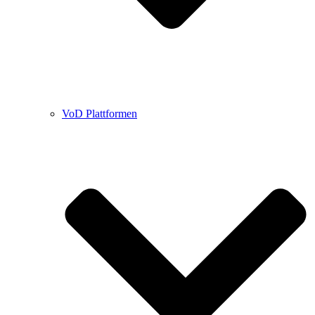
VoD Plattformen