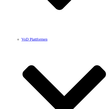
VoD Plattformen