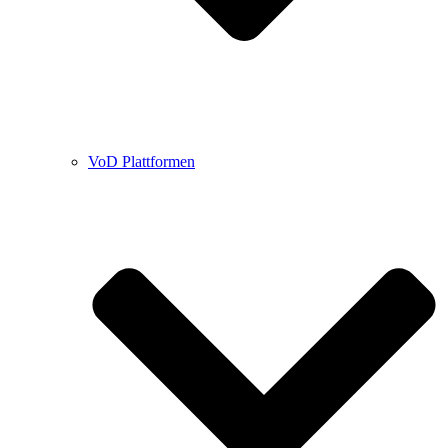
VoD Plattformen