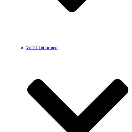
VoD Plattformen