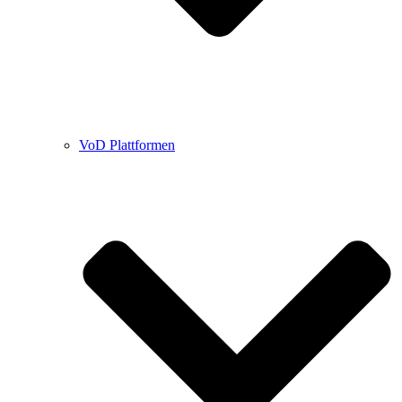
VoD Plattformen