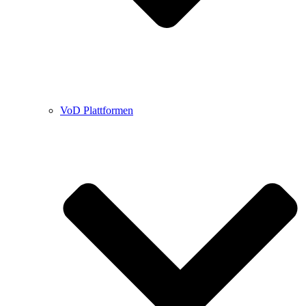
VoD Plattformen