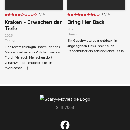
5/10
8.5/10
Kraken - Erwachen der
Bring Her Back
Tiefe
2025
Horror
2025
Thriller
Ein Geschwisterpaar entdeckt im
abgelegenen Haus ihrer neuen
Eine Meeresbiologin untersucht das
Pflegemutter ein schreckliches Ritual.
Massensterben von Wildlachsen im
Fjord. Als auch Menschen dort
verschwinden, entdeckt sie ein
mythisches (...)
- SEIT 2008 -