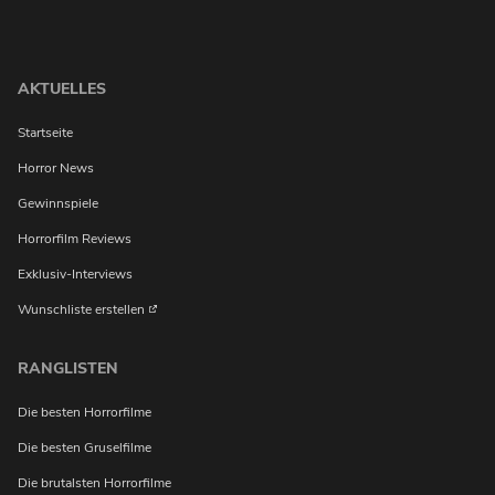
AKTUELLES
Startseite
Horror News
Gewinnspiele
Horrorfilm Reviews
Exklusiv-Interviews
Wunschliste erstellen
RANGLISTEN
Die besten Horrorfilme
Die besten Gruselfilme
Die brutalsten Horrorfilme
Möchtest du bei Neuigkeiten über Horrorfilme von uns