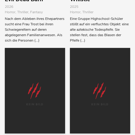
2026
2025
Horror, Thriller, Fantasy
Horror, Thriller
Nach dem Ableben ihres Ehepartners
Eine Gruppe Highschool-Schüler
sucht eine Frau Trost bei ihren
stößt auf ein verfluchtes Objekt: eine
Schwiegereltern auf deren
alte aztekische Todespfeife. Sie
abgelegenem Familienanwesen. Als
stellen fest, dass das Blasen der
sich die Personen (...)
Pfeife (...)