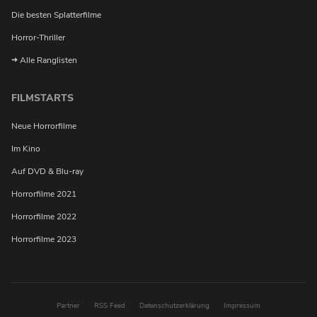
benachrichtigt werden?
Die besten Splatterfilme
Horror-Thriller
Alle Ranglisten
FILMSTARTS
Neue Horrorfilme
Im Kino
Auf DVD & Blu-ray
Horrorfilme 2021
Horrorfilme 2022
Horrorfilme 2023
Partner
RSS Feed
Datenschutzerklärung
Impressum