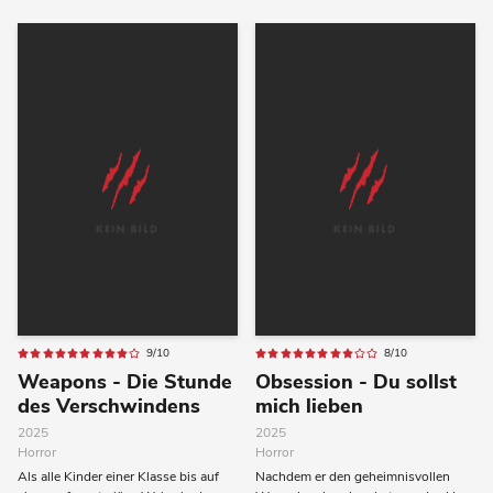
9/10
8/10
Weapons - Die Stunde
Obsession - Du sollst
des Verschwindens
mich lieben
2025
2025
Horror
Horror
Als alle Kinder einer Klasse bis auf
Nachdem er den geheimnisvollen