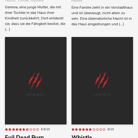
Horror, Thriller, Mystery
Horror
Gemma, eine junge Mutter, die mit
Eine Familie zieht in ein Vorstadthaus
ihrer Tochter in das Haus ihrer
und ist überzeugt, nicht allein zu
Kindheit zurückkehrt. Dort entdeckt
sein. Eine übernatürliche Macht ist in
sie, dass sie die Fähigkeit besitzt, die
das Haus eingedrungen und (...)
(...)
6.5/10
6/10
Evil Dead Burn
Whistle