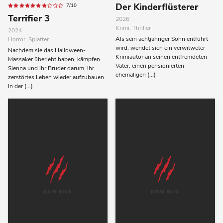
Der Kinderflüsterer
7/10
Terrifier 3
2026
Krimi, Thriller
2024
Als sein achtjähriger Sohn entführt
Horror. Splatter
wird, wendet sich ein verwitweter
Nachdem sie das Halloween-
Krimiautor an seinen entfremdeten
Massaker überlebt haben, kämpfen
Vater, einen pensionierten
Sienna und ihr Bruder darum, ihr
ehemaligen (...)
zerstörtes Leben wieder aufzubauen.
In der (...)