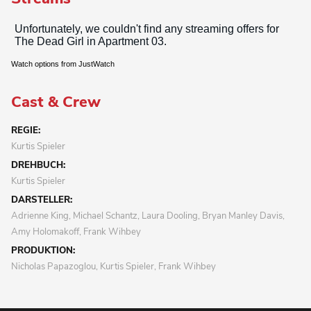
Watch options from JustWatch
Cast & Crew
REGIE:
Kurtis Spieler
DREHBUCH:
Kurtis Spieler
DARSTELLER:
Adrienne King, Michael Schantz, Laura Dooling, Bryan Manley Davis,
Amy Holomakoff, Frank Wihbey
PRODUKTION:
Nicholas Papazoglou, Kurtis Spieler, Frank Wihbey