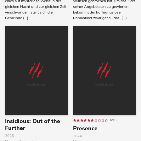
eines auf mysteriöse Weise in der
Wunsch gebrochen hat, um das Herz
gleichen Nacht und zur gleichen Zeit
seiner Angebeteten zu gewinnen,
verschwinden, stellt sich die
bekommt der hoffnungslose
Gemeinde (...)
Romantiker zwar genau das, (...)
Insidious: Out of the
6/10
Further
Presence
2026
2024