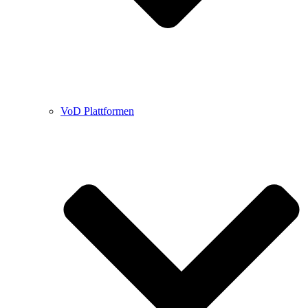
VoD Plattformen