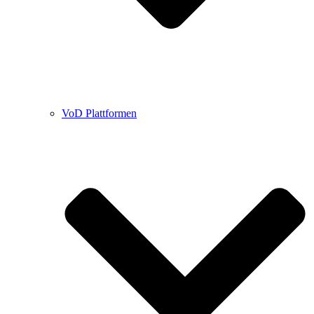
VoD Plattformen