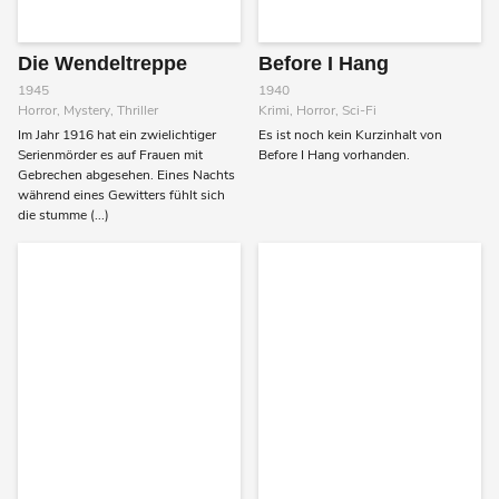
Die Wendeltreppe
Before I Hang
1945
1940
Horror, Mystery, Thriller
Krimi, Horror, Sci-Fi
Im Jahr 1916 hat ein zwielichtiger
Es ist noch kein Kurzinhalt von
Serienmörder es auf Frauen mit
Before I Hang vorhanden.
Gebrechen abgesehen. Eines Nachts
während eines Gewitters fühlt sich
die stumme (...)