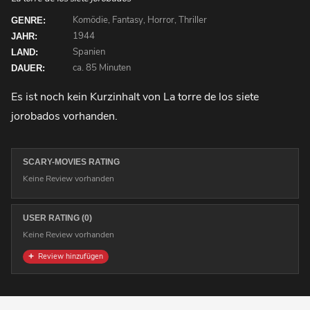
Komödie, Fantasy, Horror, Thriller
GENRE:
1944
JAHR:
Spanien
LAND:
ca. 85 Minuten
DAUER:
Es ist noch kein Kurzinhalt von La torre de los siete
jorobados vorhanden.
SCARY-MOVIES RATING
Keine Review vorhanden
USER RATING (0)
Keine Review vorhanden
Review hinzufügen