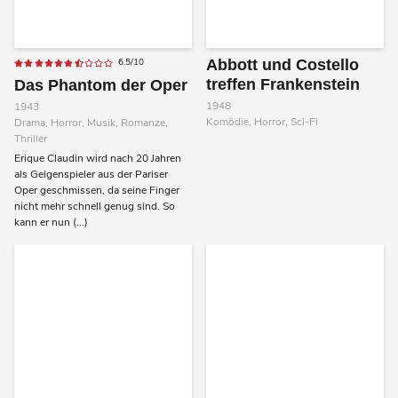
6.5/10
Abbott und Costello
treffen Frankenstein
Das Phantom der Oper
1948
1943
Komödie, Horror, Sci-Fi
Drama, Horror, Musik, Romanze,
Thriller
Erique Claudin wird nach 20 Jahren
als Geigenspieler aus der Pariser
Oper geschmissen, da seine Finger
nicht mehr schnell genug sind. So
kann er nun (...)