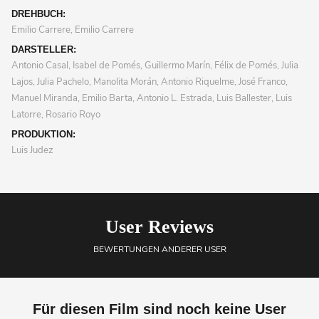
DREHBUCH:
Emilio Carrere, Emilio Carrere
DARSTELLER:
Antonio Casal, Isabel de Pomés, Guillermo Marín, Félix de Pomés, Julia
Lajos, Julia Pachelo, Manolita Morán, Antonio Riquelme, José Franco,
Manuel Miranda, Emilio Barta, Antonio L. Estrada, Luis Ballester, Luis
Latorre, Rosario Royo
PRODUKTION:
Luis Judez
User Reviews
BEWERTUNGEN ANDERER USER
Für diesen Film sind noch keine User