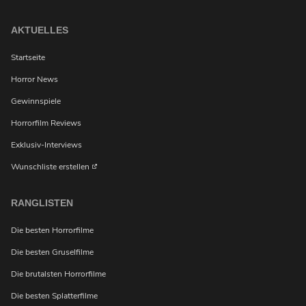
AKTUELLES
Startseite
Horror News
Gewinnspiele
Horrorfilm Reviews
Exklusiv-Interviews
Wunschliste erstellen
RANGLISTEN
Die besten Horrorfilme
Die besten Gruselfilme
Die brutalsten Horrorfilme
Möchtest du bei Neuigkeiten über Horrorfilme von
Die besten Splatterfilme
uns benachrichtigt werden?