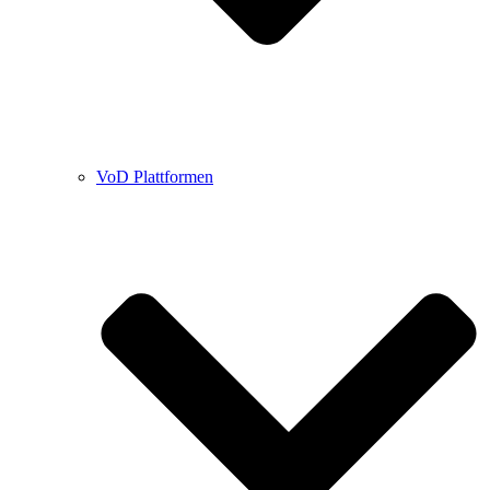
VoD Plattformen