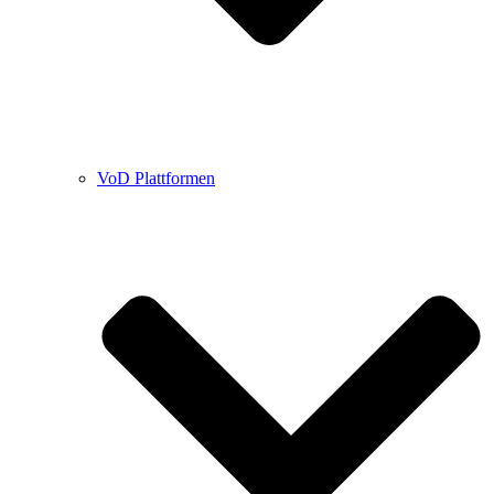
VoD Plattformen