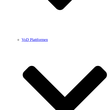
VoD Plattformen