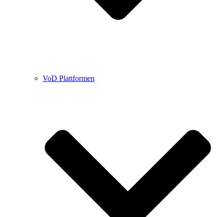
VoD Plattformen