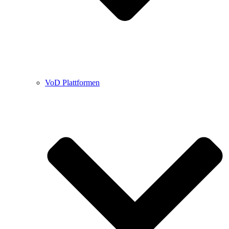
VoD Plattformen