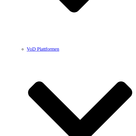
VoD Plattformen