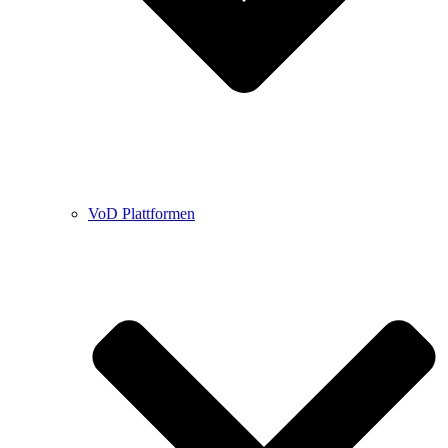
VoD Plattformen