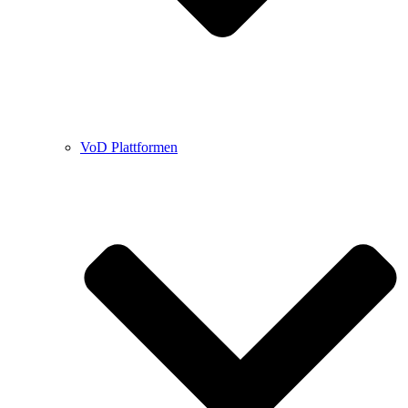
VoD Plattformen