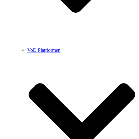
VoD Plattformen