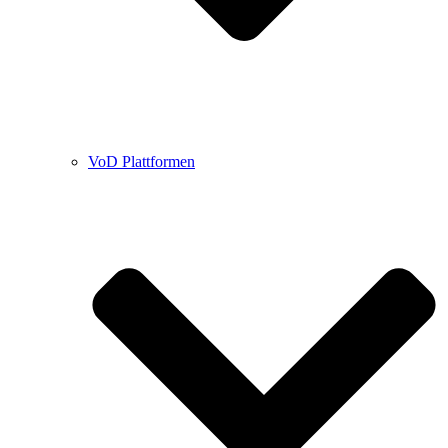
VoD Plattformen