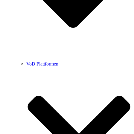
VoD Plattformen