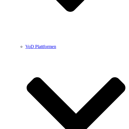
VoD Plattformen