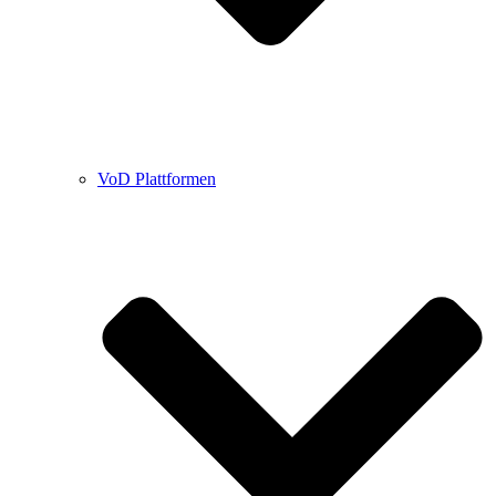
VoD Plattformen