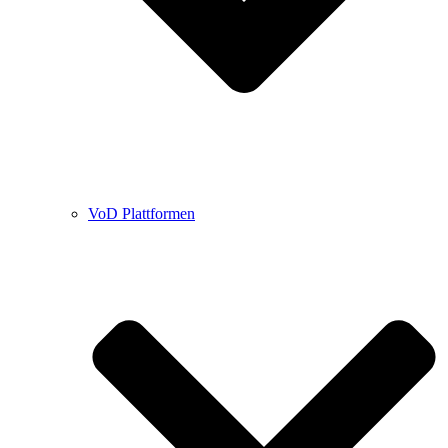
VoD Plattformen