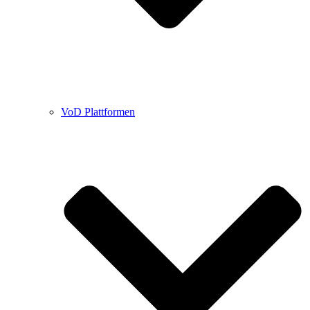
VoD Plattformen