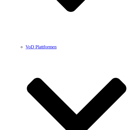
VoD Plattformen