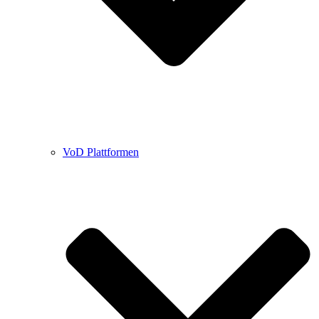
VoD Plattformen