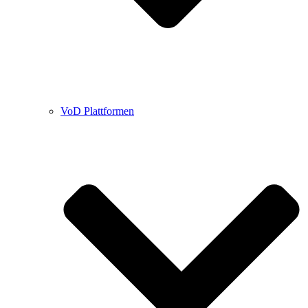
VoD Plattformen