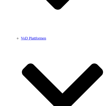
VoD Plattformen