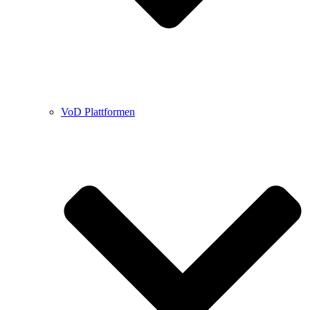
VoD Plattformen