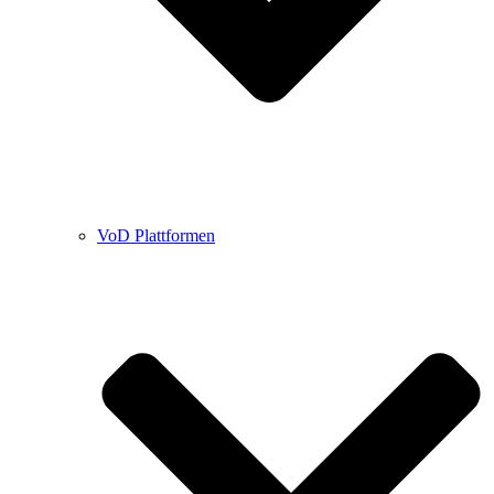
VoD Plattformen