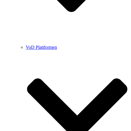
VoD Plattformen