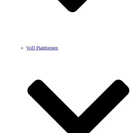
VoD Plattformen