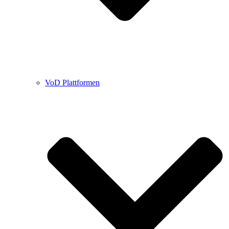
VoD Plattformen