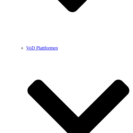
VoD Plattformen