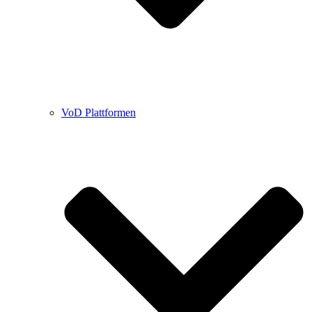
VoD Plattformen