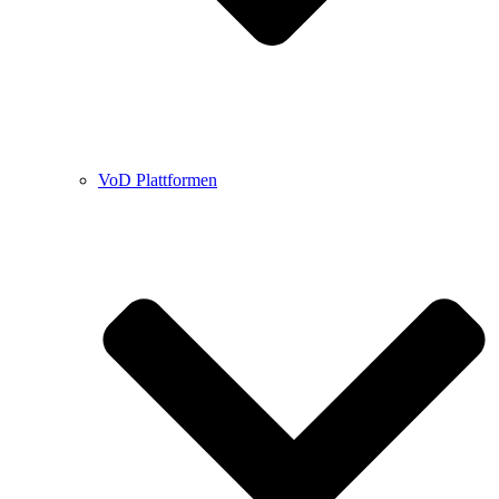
VoD Plattformen