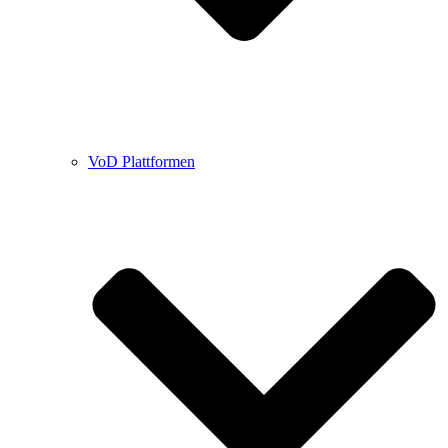
VoD Plattformen