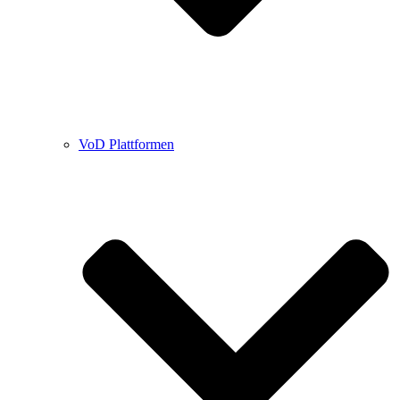
VoD Plattformen