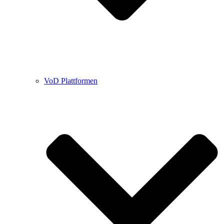
VoD Plattformen