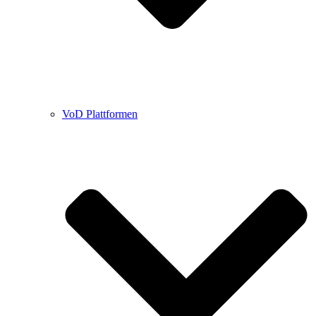
VoD Plattformen