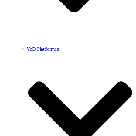
VoD Plattformen