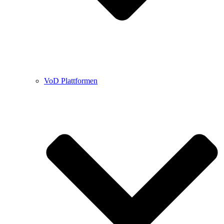
VoD Plattformen