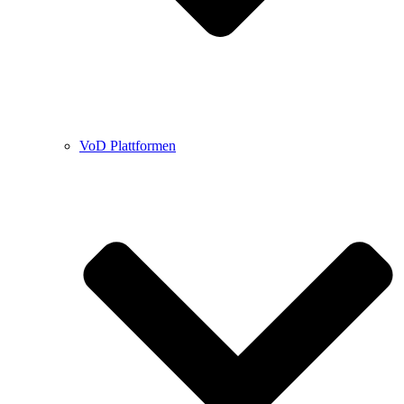
VoD Plattformen