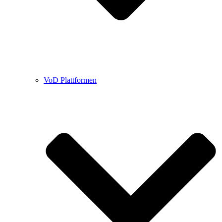
VoD Plattformen